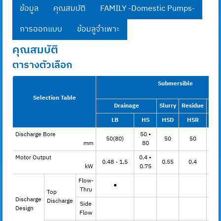
ข้อมูล
คุณสมบัติ
FAMILY -Domestic Pumps-
การออกแบบ
ข้อมลูจำเพาะ​
คุณสมบัติ
ตารางตัวเลือก
Submersible
Selection Table
Drainage
Slurry
Residue
Dra
LB
HS
HSD
HSR
Discharge Bore
50 •
50(80)
50
50
50 
mm
80
Motor Output
0.4 •
0.48 - 1.5
0.55
0.4
1.5 
kW
0.75
Flow-
●
Thru
Top
Discharge
Discharge
Side
Design
Flow