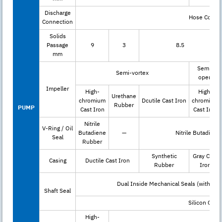
Discharge
Hose Coupli
Connection
Solids
Passage
9
3
8.5
mm
Semi-
Semi-vortex
open
Impeller
High-
High-
Urethane
chromium
Dcutile Cast Iron
chromium
Rubber
PUMP
Cast Iron
Cast Iron
Nitrile
V-Ring / Oil
Butadiene
—
Nitrile Butadien
Seal
Rubber
Synthetic
Gray Cast
Casing
Ductile Cast Iron
Rubber
Iron
Dual Inside Mechanical Seals (with Oil L
Shaft Seal
Silicon Carb
High-