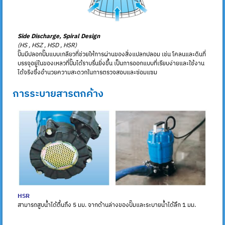
Side Discharge, Spiral Design
(HS , HSZ , HSD , HSR)
ปั๊มมีปลอกปั๊มแบบเกลียวที่ช่วยให้การผ่านของสิ่งแปลกปลอม เช่น โคลนและดินที่
บรรจุอยู่ในของเหลวที่ปั๊มได้ราบรื่นยิ่งขึ้น เป็นการออกแบบที่เรียบง่ายและใช้งาน
ได้จริงซึ่งอำนวยความสะดวกในการตรวจสอบและซ่อมแซม
การระบายสารตกค้าง
HSR
สามารถสูบน้ำได้ตื้นถึง 5 มม. จากด้านล่างของปั๊มและระบายน้ำได้ลึก 1 มม.