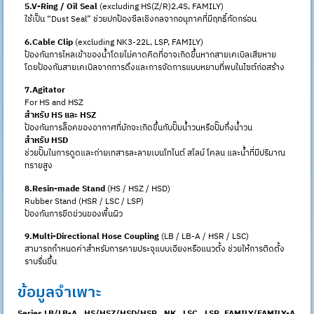
5.V-Ring / Oil Seal
(excluding HS(Z/R)2.4S, FAMILY)
ใช้เป็น “Dust Seal” ช่วยปกป้องซีลเชิงกลจากอนุภาคที่มีฤทธิ์กัดกร่อน
6.Cable Clip
(excluding NK3-22L, LSP, FAMILY)
ป้องกันการไหลเข้าของน้ำโดยไม่คาดคิดที่อาจเกิดขึ้นหากสายเคเบิลเสียหาย
โดยป้องกันสายเคเบิลจากการดึงและการจัดการแบบหยาบที่พบในไซต์ก่อสร้าง
7.Agitator
For HS and HSZ
สำหรับ HS และ HSZ
ป้องกันการล็อคของอากาศที่มักจะเกิดขึ้นกับปั๊มน้ำวนหรือปั๊มกึ่งน้ำวน
สำหรับ HSD
ช่วยปั๊มในการดูดและถ่ายเทสารละลายเบนโทไนต์ สไลม์ โคลน และน้ำที่มีปริมาณ
ทรายสูง
8.Resin-made Stand
(HS / HSZ / HSD)
Rubber Stand (HSR / LSC / LSP)
ป้องกันการขีดข่วนของพื้นผิว
9.Multi-Directional Hose Coupling
(LB / LB-A / HSR / LSC)
สามารถกำหนดค่าสำหรับการคายประจุแบบเอียงหรือแนวตั้ง ช่วยให้การติดตั้ง
ราบรื่นขึ้น
ข้อมูลจำเพาะ
Series LB/LB-A , HS/HSZ/HSD/HSR , NK , LSC , LSP ,FAMILY/FAMILY-A