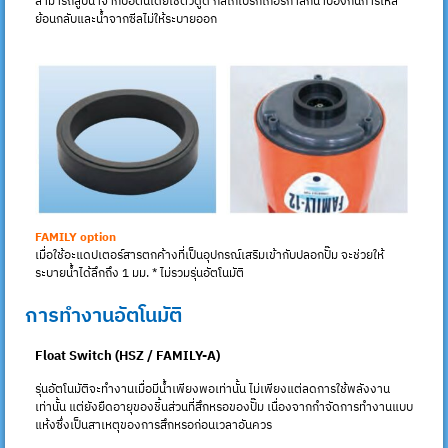
สามารถสูบน้ำจากบ่อตื้นโดยใช้ตัวดูด กลไกเบรกเกอร์กาลักน้ำป้องกันการไหล
ย้อนกลับและน้ำจากซีลไม่ให้ระบายออก
FAMILY option
เมื่อใช้อะแดปเตอร์สารตกค้างที่เป็นอุปกรณ์เสริมเข้ากับปลอกปั๊ม จะช่วยให้
ระบายน้ำได้ลึกถึง 1 มม. * ไม่รวมรุ่นอัตโนมัติ
การทำงานอัตโนมัติ
Float Switch (HSZ / FAMILY-A)
รุ่นอัตโนมัติจะทำงานเมื่อมีน้ำเพียงพอเท่านั้น ไม่เพียงแต่ลดการใช้พลังงาน
เท่านั้น แต่ยังยืดอายุของชิ้นส่วนที่สึกหรอของปั๊ม เนื่องจากกำจัดการทำงานแบบ
แห้งซึ่งเป็นสาเหตุของการสึกหรอก่อนเวลาอันควร