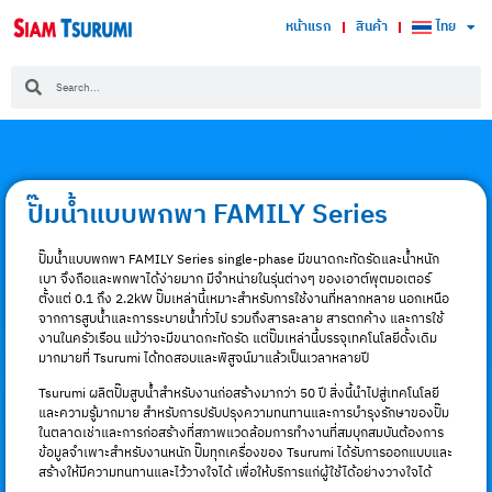
หน้าแรก
สินค้า
ไทย
ปั๊มน้ำแบบพกพา FAMILY Series
ปั๊มน้ำแบบพกพา FAMILY Series single-phase มีขนาดกะทัดรัดและน้ำหนัก
เบา จึงถือและพกพาได้ง่ายมาก มีจำหน่ายในรุ่นต่างๆ ของเอาต์พุตมอเตอร์
ตั้งแต่ 0.1 ถึง 2.2kW ปั๊มเหล่านี้เหมาะสำหรับการใช้งานที่หลากหลาย นอกเหนือ
จากการสูบน้ำและการระบายน้ำทั่วไป รวมถึงสารละลาย สารตกค้าง และการใช้
งานในครัวเรือน แม้ว่าจะมีขนาดกะทัดรัด แต่ปั๊มเหล่านี้บรรจุเทคโนโลยีดั้งเดิม
มากมายที่ Tsurumi ได้ทดสอบและพิสูจน์มาแล้วเป็นเวลาหลายปี
Tsurumi ผลิตปั๊มสูบน้ำสำหรับงานก่อสร้างมากว่า 50 ปี สิ่งนี้นำไปสู่เทคโนโลยี
และความรู้มากมาย สำหรับการปรับปรุงความทนทานและการบำรุงรักษาของปั๊ม
ในตลาดเช่าและการก่อสร้างที่สภาพแวดล้อมการทำงานที่สมบุกสมบันต้องการ
ข้อมูลจำเพาะสำหรับงานหนัก ปั๊มทุกเครื่องของ Tsurumi ได้รับการออกแบบและ
สร้างให้มีความทนทานและไว้วางใจได้ เพื่อให้บริการแก่ผู้ใช้ได้อย่างวางใจได้