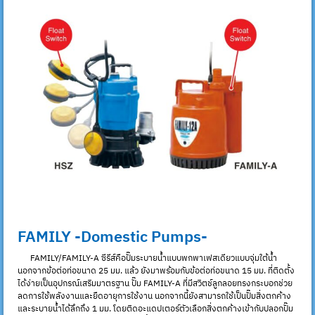
FAMILY -Domestic Pumps-
FAMILY/FAMILY-A ซีรีส์คือปั๊มระบายน้ำแบบพกพาเฟสเดียวแบบจุ่มใต้น้ำ
นอกจากข้อต่อท่อขนาด 25 มม. แล้ว ยังมาพร้อมกับข้อต่อท่อขนาด 15 มม. ที่ติดตั้ง
ได้ง่ายเป็นอุปกรณ์เสริมมาตรฐาน ปั๊ม FAMILY-A ที่มีสวิตช์ลูกลอยทรงกระบอกช่วย
ลดการใช้พลังงานและยืดอายุการใช้งาน นอกจากนี้ยังสามารถใช้เป็นปั๊มสิ่งตกค้าง
และระบายน้ำได้ลึกถึง 1 มม. โดยติดอะแดปเตอร์ตัวเลือกสิ่งตกค้างเข้ากับปลอกปั๊ม