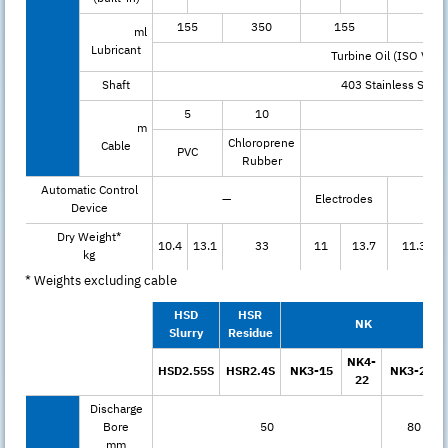
155
350
155
ml
Lubricant
Turbine Oil (ISO VG3
Shaft
403 Stainless Steel
5
10
m
Chloroprene
Cable
PVC
Rubber
Automatic Control
—
Electrodes
Device
Dry Weight*
10.4
13.1
33
11
13.7
11.3
kg
* Weights excluding cable
HSD
HSR
NK
Slurry
Residue
NK4-
HSD2.55S
HSR2.4S
NK3-15
NK3-22L
22
Discharge
Bore
50
80
mm