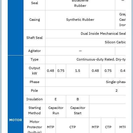
Butadiene
—
Seal
Rubber
Gray
Casing
Synthetic Rubber
Cast
Iron
Dual Inside Mechanical Seals (wit
Shaft Seal
Silicon Carbide
Agitator
—
Type
Continuous-duty Rated. Dry-type I
Output
0.48
0.75
1.5
0.48
0.75
0.4
kW
Phase
Single-phase
Pole
2
Insulation
E
B
Starting
Capacitor
Capacitor
Cap
Method
Run
Start
MOTOR
Motor
Protector
MTP
CTP
MTP
CTP
MTP
(built-in)