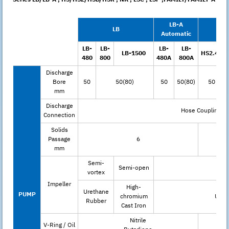
LB-A
LB
H
Automatic
LB-
LB-
LB-
LB-
LB-1500
HS2.4S
480
800
480A
800A
Discharge
Bore
50
50(80)
50
50(80)
50
mm
Discharge
Hose Coupling
Connection
Solids
Passage
6
mm
Semi-
Semi-open
Se
vortex
Impeller
High-
Urethane
PUMP
chromium
Uret
Rubber
Cast Iron
Nitrile
V-Ring / Oil