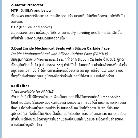
2. Motor Protector
MTP
(0.48kW and below)
ตัดวงจรมอเตอร์โดยตรงหากเกิดความร้อนมากเกินไปหรือเกิดกระแสไฟเกินใน
มอเตอร์
CTP
(0.55kW and above)
ตอบสนองต่อความร้อนสูงที่เกิดจากการ dry-running แถบ bimetal เปิดขึ้น
เพื่อทำให้แผงควบคุมปิดแหล่งจ่ายไฟr.
3.Dual Inside Mechanical Seals with Silicon Carbide Face
Inside Mechanical Seal with Silicon Carbide Face (FAMILY)
ปั๊มชูรูมิทุกตัวจะมี Mechanical Seal ที่ทำจาก Silicon Carbide จำนวน2 คู่ติด
ตั้งอยู่ในห้องน้ำมัน (Oil Cham-ber) ทำให้มีน้ำมันหล่อลื่นหน้าสัมผัสของซีลกันรั่ว
อยู่ตลอดเวลา จึงทำให้เกิดการสึกหรอน้อยมาก มีอายุการใช้งานนานกว่าระบบ
อื่นๆทั้งยังช่วยลดอุณหภูมิของชีลตัวล่างในกรณีใช้งานแบบแห้งอีกด้วย
4.Oil Lifter
* Not available for FAMILY
ตัวยกน้ำมันนี้ได้มีการพัฒนาเพื่อเป็นอุปกรณ์ที่ใช้ในการหล่อลื่น Mechanical
Seal คู่บนโดยใช้แรงเหวี่ยงหนีศูนย์กลางของเพลา ช่วยให้น้ำมันสามารถหล่อลื่น
ซีลคู่บนได้อย่างสม่ำเสมอแม้ว่าน้ำมันหล่อลื่นจะมีอยู่ต่ำกว่าปริมาณที่กำหนด
อุปกรณ์ที่น่าที่งชิ้นนี้ไม่เพียงเป็นขึ้นส่วนที่ช่วยในการหล่อลื่นและระบายความร้อน
เท่านั้น แต่ยังช่วยยืดอายุการใช้งานของชีล มีผลให้ช่วยประหยัดค่าใช้จ่ายของ
การซ่อมบำรุงอีกด้วย