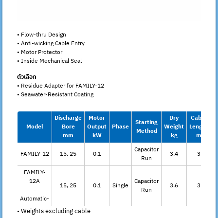
• Flow-thru Design
• Anti-wicking Cable Entry
• Motor Protector
• Inside Mechanical Seal
ตัวเลือก
• Residue Adapter for FAMILY-12
• Seawater-Resistant Coating
Discharge
Motor
Dry
Cable
Starting
Model
Bore
Output
Phase
Weight
Length
Method
mm
kW
kg
m
Capacitor
FAMILY-12
15, 25
0.1
3.4
3
Run
FAMILY-
12A
Capacitor
15, 25
0.1
Single
3.6
3
-
Run
Automatic-
• Weights excluding cable