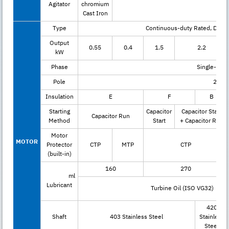
Agitator
chromium
Cast Iron
Type
Continuous-duty Rated, Dry-t
Output
0.55
0.4
1.5
2.2
kW
Phase
Single-pha
Pole
2
Insulation
E
F
B
Starting
Capacitor
Capacitor Start
Capacitor Run
Method
Start
+ Capacitor Run
Motor
MOTOR
Protector
CTP
MTP
CTP
(built-in)
160
270
ml
Lubricant
Turbine Oil (ISO VG32)
420
Shaft
403 Stainless Steel
Stainless
Steel