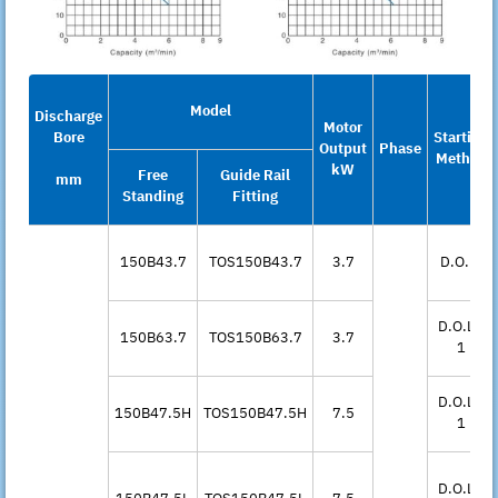
Model
Discharge
Motor
Bore
Starting
Output
Phase
Method
kW
Free
Guide Rail
mm
Standing
Fitting
150B43.7
TOS150B43.7
3.7
D.O.L.
D.O.L.*
150B63.7
TOS150B63.7
3.7
1
D.O.L.*
150B47.5H
TOS150B47.5H
7.5
1
D.O.L.*