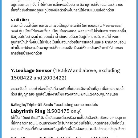
อยู่ตลอดเวลา จึงทำให้เกิดการสึกหรอน้อยมาก มีอายุการใช้งานนานกว่าระบบ
อื่นๆทั้งยังช่วยลดอุณหภูมิของชีลตัวล่างในกรณีใช้งานแบบแห้งอีกด้วย
6.Oil Lifter
ตัวยกน้ำมันนี้ได้มีการพัฒนาเพื่อเป็นอุปกรณ์ที่ใช้ในการหล่อลื่น Mechanical
Seal คู่บนโดยใช้แรงเหวี่ยงหนีศูนย์กลางของเพลา ช่วยให้น้ำมันสามารถหล่อลื่น
ซีลคู่บนได้อย่างสม่ำเสมอแม้ว่าน้ำมันหล่อลื่นจะมีอยู่ต่ำกว่าปริมาณที่กำหนด
อุปกรณ์ที่น่าที่งชิ้นนี้ไม่เพียงเป็นขึ้นส่วนที่ช่วยในการหล่อลื่นและระบายความร้อน
เท่านั้น แต่ยังช่วยยืดอายุการใช้งานของชีล มีผลให้ช่วยประหยัดค่าใช้จ่ายของ
การซ่อมบำรุงอีกด้วย
7.Leakage Sensor
(18.5kW and above, excluding
150B422 and 200B422)
ตรวจจับน้ำท่วมเข้าห้องน้ำมันที่อาจเกิดขึ้นในกรณีเลวร้ายที่สุด เมื่อตรวจพบน้ำ
ท่วม สัญญาณจะถูกส่งไปสั่งงานไฟแสดงสถานะผ่านแผงควบคุมภายนอก
*excluding some models
8.Single/Triple Oil Seals
Labyrinth Ring
(150B475 only)
ใช้เป็น “Dust Seal” ซีลน้ำมันแบบเดี่ยวหรือสามชั้นปกป้องซีลเชิงกลจากอนุภาค
ที่มีฤทธิ์กัดกร่อน แหวนเขาวงกตได้รับการติดตั้งเพื่อให้มีมาตรการรับมือที่ดีขึ้น
ต่อการสึกหรอที่เกิดจากแรงดันสูงที่เกิดขึ้นในปลอกและปรับปรุงการบำรุงรักษา