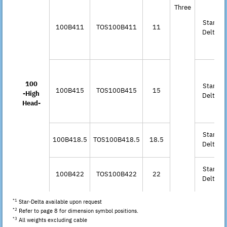
Three
Star-
100B411
TOS100B411
11
Delta
100
Star-
100B415
TOS100B415
15
-High
Delta
Head-
Star-
100B418.5
TOS100B418.5
18.5
Delta
Star-
100B422
TOS100B422
22
Delta
*1
Star-Delta available upon request
*2
Refer to page 8 for dimension symbol positions.
*3
All weights excluding cable