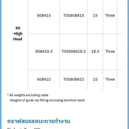
Sta
80B415
TOS80B415
15
Three
Del
80
-High
Head
Sta
80B418.5
TOS80B418.5
18.5
Three
Del
Sta
80B422
TOS80B422
22
Three
Del
* All weights excluding cable
Weights of guide rail fitting excluding duckfoot bend
กราฟสมรรถนะการทำงาน