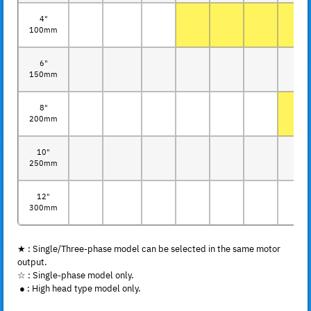
4"
100mm
6"
150mm
8"
200mm
10"
250mm
12"
300mm
★ : Single/Three-phase model can be selected in the same motor
output.
☆ : Single-phase model only.
● : High head type model only.