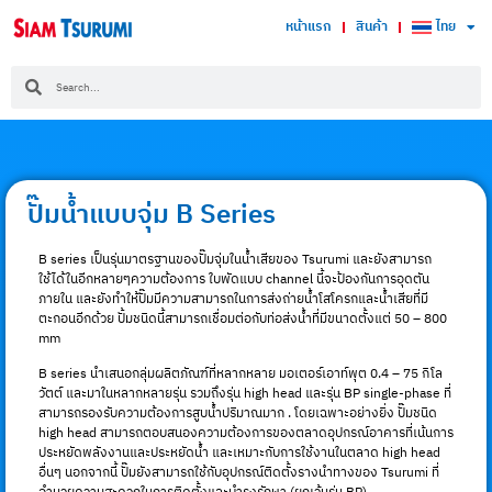
หน้าแรก
สินค้า
ไทย
ปั๊มน้ำแบบจุ่ม B Series
B series เป็นรุ่นมาตรฐานของปั๊มจุ่มในน้ำเสียของ Tsurumi และยังสามารถ
ใช้ได้ในอีกหลายๆความต้องการ ใบพัดแบบ channel นี้จะป้องกันการอุดตัน
ภายใน และยังทำให้ปั๊มมีความสามารถในการส่งถ่ายน้ำโสโครกและน้ำเสียที่มี
ตะกอนอีกด้วย ปั้มชนิดนี้สามารถเชื่อมต่อกับท่อส่งน้ำที่มีขนาดตั้งแต่ 50 – 800
mm
B series นำเสนอกลุ่มผลิตภัณฑ์ที่หลากหลาย มอเตอร์เอาท์พุต 0.4 – 75 กิโล
วัตต์ และมาในหลากหลายรุ่น รวมถึงรุ่น high head และรุ่น BP single-phase ที่
สามารถรองรับความต้องการสูบน้ำปริมาณมาก . โดยเฉพาะอย่างยิ่ง ปั๊มชนิด
high head สามารถตอบสนองความต้องการของตลาดอุปกรณ์อาคารที่เน้นการ
ประหยัดพลังงานและประหยัดน้ำ และเหมาะกับการใช้งานในตลาด high head
อื่นๆ นอกจากนี้ ปั๊มยังสามารถใช้กับอุปกรณ์ติดตั้งรางนำทางของ Tsurumi ที่