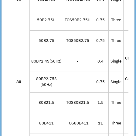
Sta
50B2.75H
TOS50B2.75H
0.75
Three
D.O.
50B2.75
TOS50B2.75
0.75
Three
D.O.
Capac
80BP2.4S(50Hz)
-
0.4
Single
Ru
80BP2.75S
Capac
80
-
0.75
Single
(60Hz)
Ru
80B21.5
TOS80B21.5
1.5
Three
D.O.
Sta
80B411
TOS80B411
11
Three
Del