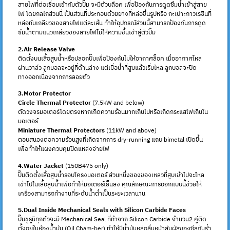
สายไฟที่ต่อเชื่อมเข้ากับตัวปั๊ม จะมีตัวบลือค เพื่อป้องกันการดูดซึมน้ำเข้าสู่สาย
ไฟ โดยกลไกส่วนนี้ เป็นส่วนที่ประกอบด้วยยางที่หล่อขึ้นรูปหรือ กะเปาะกาวเรซินที่
หล่อทับเกลียวของสายไฟแต่ละเส้น ทำให้อุปกรณ์ส่วนนี้สามารถป้องกันการดูด
ซึมน้ำตามแนวเกลียวของสายไฟไม่ให้ความชื้นเข้าสู่ตัวปั๊ม
2.Air Release Valve
ติดตั้งบนเสื้อสูบน้ำหรือปลอกปั๊มเพื่อป้องกันไม่ให้อากาศล็อค เมื่ออากาศไหล
ผ่านวาล์ว ลูกบอลจะอยู่ที่ด้านล่าง แต่เมื่อน้ำที่สูบแล้วเริ่มไหล ลูกบอลจะปิด
ทางออกเนื่องจากการลอยตัว
3.Motor Protector
Circle Thermal Protector
(7.5kW and below)
ตัดวงจรมอเตอร์โดยตรงหากเกิดความร้อนมากเกินไปหรือเกิดกระแสไฟเกินใน
มอเตอร์
Miniature Thermal Protectors
(11kW and above)
ตอบสนองต่อความร้อนสูงที่เกิดจากการ dry-running แถบ bimetal เปิดขึ้น
เพื่อทำให้แผงควบคุมปิดแหล่งจ่ายไฟ
4.Water Jacket
(150B475 only)
ปั๊มติดตั้งเสื้อสูบน้ำรอบโครงมอเตอร์ ส่วนหนึ่งของของเหลวที่สูบเข้าไปจะไหล
เข้าไปในเสื้อสูบน้ำเพื่อทำให้มอเตอร์เย็นลง คุณลักษณะการออกแบบนี้ช่วยให้
เครื่องสามารถทำงานที่ระดับน้ำต่ำเป็นระยะเวลานาน
5.Dual Inside Mechanical Seals with Silicon Carbide Faces
ปั๊มชูรูมิทุกตัวจะมี Mechanical Seal ที่ทำจาก Silicon Carbide จำนวน2 คู่ติด
ตั้งอยู่ในห้องน้ำมัน (Oil Cham-ber) ทำให้มีน้ำมันหล่อลื่นหน้าสัมผัสของซีลกันรั่ว