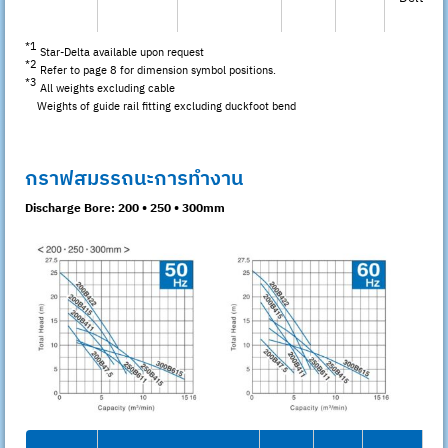
*1
Star-Delta available upon request
*2
Refer to page 8 for dimension symbol positions.
*3
All weights excluding cable
Weights of guide rail fitting excluding duckfoot bend
กราฟสมรรถนะการทำงาน
Discharge Bore: 200 • 250 • 300mm
D