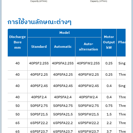
การใช้งานลักษณะต่างๆ
Model
Discharge
Motor
Bore
Output
Phase
Auto-
Standard
Automatic
mm
kW
alternation
40
40PSF2.25S
40PSFA2.25S
40PSFW2.25S
0.25
Single
40
40PSF2.25
40PSFA2.25
40PSFW2.25
0.25
Three
40
40PSF2.4S
40PSFA2.4S
40PSFW2.4S
0.4
Single
40
40PSF2.4
40PSFA2.4
40PSFW2.4
0.4
Three
50
50PSF2.75
50PSFA2.75
50PSFW2.75
0.75
Three
50
50PSF21.5
50PSFA21.5
50PSFW21.5
1.5
Three
65
65PSF22.2
65PSFA22.2
65PSFW22.2
2.2
Three
65
65PSF23.7
65PSFA23.7
65PSFW23.7
3.7
Three