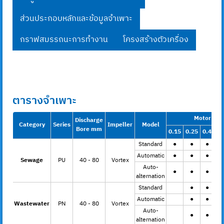
ส่วนประกอบหลักและข้อมูลจำเพาะ
กราฟสมรรถนะการทำงาน
โครงสร้างตัวเครื่อง
ตารางจำเพาะ
Motor Out
Discharge
Category
Series
Impeller
Model
Bore mm
0.15
0.25
0.4
0.
Standard
●
●
●
●
Automatic
●
●
●
●
Sewage
PU
40 - 80
Vortex
Auto-
●
●
●
●
alternation
Standard
●
●
●
Automatic
●
●
●
Wastewater
PN
40 - 80
Vortex
Auto-
●
●
●
alternation