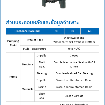
ส่วนประกอบหลักและข้อมูลจำเพาะ
Discharge Bore mm
40
50
65
Wastewater and
Type of Fluid
Pumping
Water carrying Few Solid Matters
Fluid
Fluid Temperature
0 to 40℃
Impeller
Closed
Shaft
Double Mechanical Seal (with Oil
Structure
Seal
Lifter)
Bearing
Double-shielded Ball Bearing
Pump
Impeller
Glass-fiber Reinforced Resin
Casing
Glass-fiber Reinforced Resin
Materials
Shaft
Silicon Carbide
seal
Dry-type Submersible