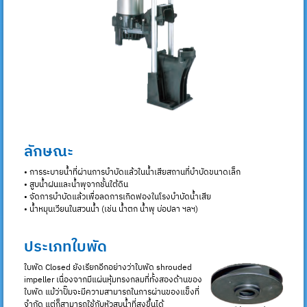
ลักษณะ
• การระบายน้ำที่ผ่านการบำบัดแล้วในน้ำเสียสถานที่บำบัดขนาดเล็ก
• สูบน้ำฝนและน้ำพุจากชั้นใต้ดิน
• จัดการบำบัดแล้วเพื่อลดการเกิดฟองในโรงบำบัดน้ำเสีย
• น้ำหมุนเวียนในสวนน้ำ (เช่น น้ำตก น้ำพุ บ่อปลา ฯลฯ)
ประเภทใบพัด
ใบพัด Closed ยังเรียกอีกอย่างว่าใบพัด shrouded
impeller เนื่องจากมีแผ่นหุ้มทรงกลมที่ทั้งสองด้านของ
ใบพัด แม้ว่าปั๊มจะมีความสามารถในการผ่านของแข็งที่
จำกัด แต่ก็สามารถใช้กับหัวสูบน้ำที่สูงขึ้นได้