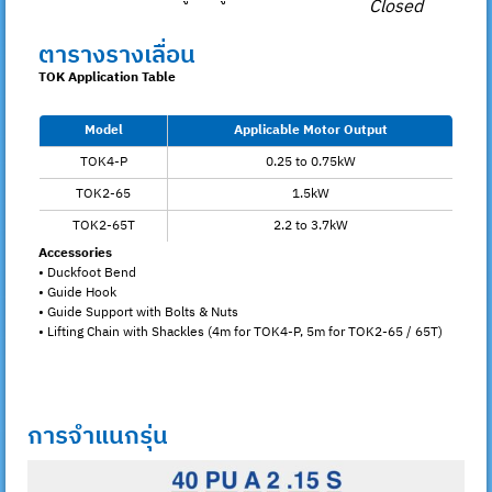
Closed
ตารางรางเลื่อน
TOK Application Table
Model
Applicable Motor Output
TOK4-P
0.25 to 0.75kW
TOK2-65
1.5kW
TOK2-65T
2.2 to 3.7kW
Accessories
• Duckfoot Bend
• Guide Hook
• Guide Support with Bolts & Nuts
• Lifting Chain with Shackles (4m for TOK4-P, 5m for TOK2-65 / 65T)
การจำแนกรุ่น