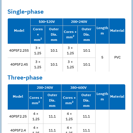
Single-phase
100-120V
200-240V
Length
Cores
Outer
Outer
Model
Material
Cores ×
m
×
Dia.
Dia.
2
mm
2
mm
mm
mm
3 ×
3 ×
40PSF2.25S
10.1
10.1
1.25
1.25
5
PVC
3 ×
3 ×
40PSF2.4S
10.1
10.1
1.25
1.25
Three-phase
200-240V
380-600V
Length
Outer
Outer
Model
Material
Cores ×
Cores ×
m
Dia.
Dia.
2
2
mm
mm
mm
mm
4 ×
4 ×
40PSF2.25
11.1
11.1
1.25
1.25
4 ×
4 ×
40PSF2.4
11.1
11.1