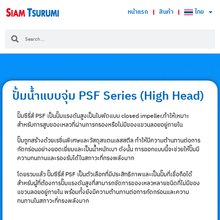
หน้าแรก
สินค้า
ไทย
ปั้มน้ำแบบจุ่ม PSF Series (High Head)
ปั๊มซีรี่ส์ PSF เป็นปั๊มแรงดันสูงเป็นใบพัดแบบ closed impeller,ทำให้เหมาะ
สำหรับการสูบของเหลวที่ผ่านการกรองหรือไม่มีของแขวนลอยอยู่ภายใน
ปั๊มถูกสร้างด้วยเรซิ่นพิเศษและวัสดุสแตนเลสสตีล ทำให้มีความต้านทานต่อการ
กัดกร่อนอย่างยอดเยี่ยมและเป็นน้ำหนักเบา ดังนั้น การออกแบบนี้จะช่วยให้ปั๊มมี
ความทนทานและรองรับได้ในสภาวะที่ทรงพลังมาก
โดยรวมแล้ว ปั๊มซีรี่ส์ PSF เป็นตัวเลือกที่มีประสิทธิภาพและเป็นปั๊มที่เชื่อถือได้
สำหรับผู้ที่ต้องการปั๊มแรงดันสูงที่สามารถจัดการของเหลวหลายชนิดที่ไม่มีของ
แขวนลอยอยู่ภายใน พร้อมทั้งยังมีความต้านทานต่อการกัดกร่อนและความ
ทนทานในสภาวะที่ทรงพลังมาก